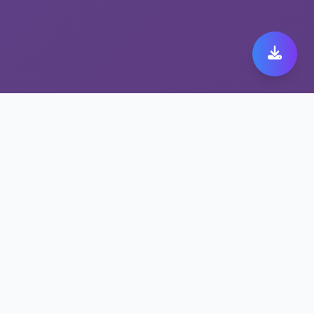
稳定翻墙工具 快橙vpn加
速器：值得信赖的伙伴
快橙vpn加速器加速，解锁更多精彩